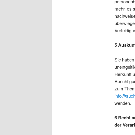
personenb
mehr, es s
nachweisen
überwiege
Verteidig
5 Auskunf
Sie haben
unentgelt
Herkunft 
Berichtigu
zum Thema
info@suc
wenden.
6 Recht a
der Verar