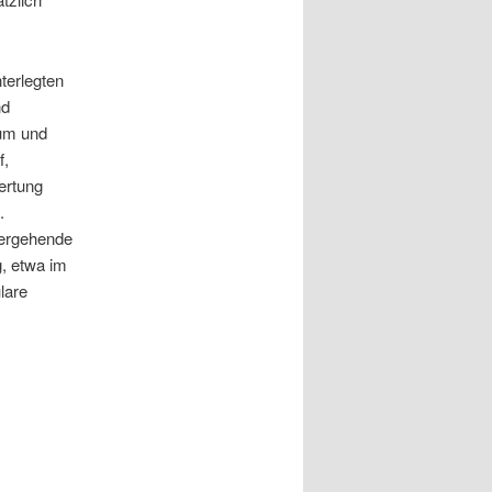
terlegten
nd
tum und
f,
ertung
.
tergehende
, etwa im
lare