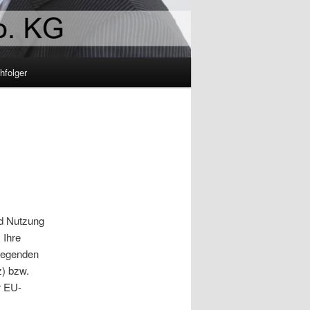
hfolger
nd Nutzung
 Ihre
liegenden
z) bzw.
r EU-