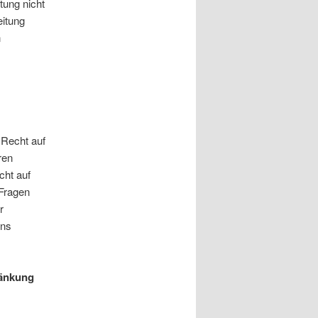
tung nicht
eitung
n
 Recht auf
ren
cht auf
 Fragen
r
uns
ränkung