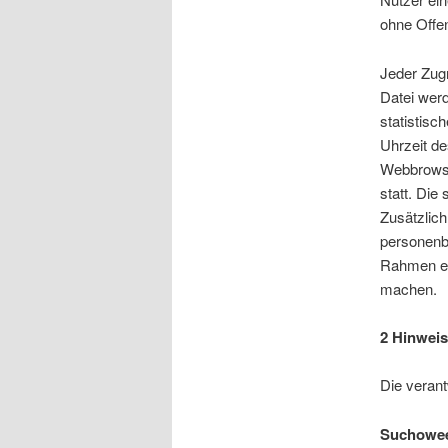
ohne Offen
Jeder Zugr
Datei werd
statistis
Uhrzeit de
Webbrowse
statt. Die
Zusätzlich
personenbe
Rahmen ei
machen.
2 Hinweis
Die verant
Suchowee