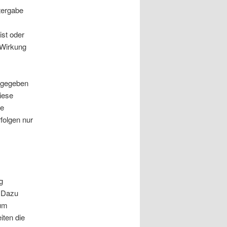
tergabe
ist oder
t Wirkung
ergegeben
iese
se
folgen nur
g
.
Dazu
zum
iten die