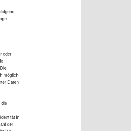
hfolgend
page
r oder
ie
 Die
ch möglich
rter Daten
 die
,
dentität in
ahl der
tzlich