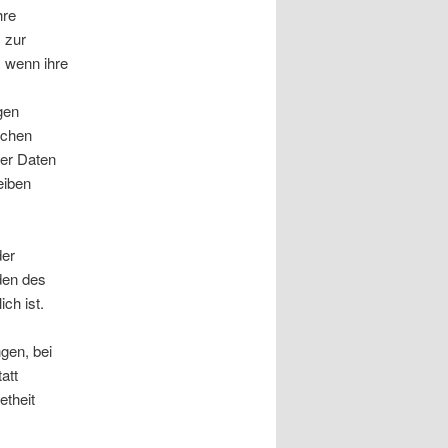
hre
 zur
, wenn ihre
gen
schen
der Daten
eiben
der
nden des
ch ist.
gen, bei
att
theit