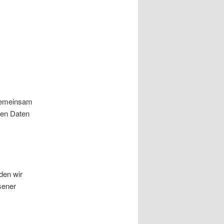
r gemeinsam
nen Daten
den wir
sener