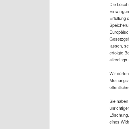
Die Lösch
Einwilligu
Erfüllung 
Speicheru
Europäisc
Gesetzgebe
lassen, se
erfolgte B
allerdings
Wir dürfen
Meinungs- 
öffentlich
Sie haben 
unrichtige
Löschung,
eines Wid