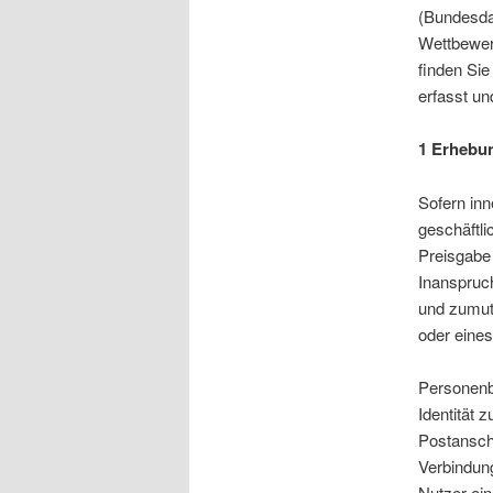
(Bundesda
Wettbewerb
finden Si
erfasst un
1 Erhebu
Sofern inn
geschäftli
Preisgabe 
Inanspruc
und zumut
oder eine
Personenb
Identität 
Postanschr
Verbindung
Nutzer ein