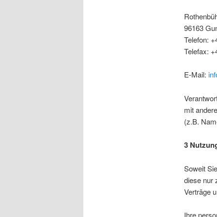
Rothenbüh
96163 Gu
Telefon: +
Telefax: +
E-Mail:
in
Verantwort
mit ander
(z.B. Name
3 Nutzun
Soweit Si
diese nur 
Verträge u
Ihre pers