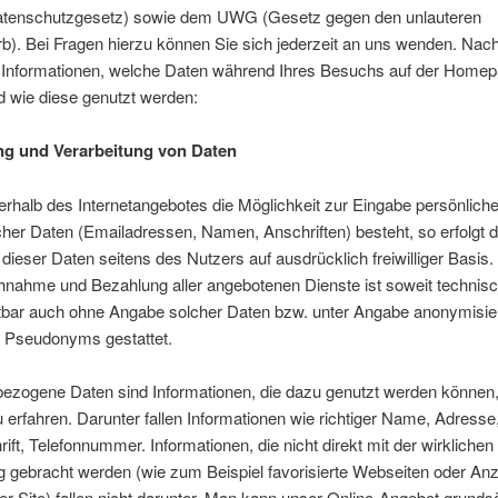
tenschutzgesetz) sowie dem UWG (Gesetz gegen den unlauteren
). Bei Fragen hierzu können Sie sich jederzeit an uns wenden. Nac
e Informationen, welche Daten während Ihres Besuchs auf der Home
d wie diese genutzt werden:
ng und Verarbeitung von Daten
erhalb des Internetangebotes die Möglichkeit zur Eingabe persönliche
cher Daten (Emailadressen, Namen, Anschriften) besteht, so erfolgt d
dieser Daten seitens des Nutzers auf ausdrücklich freiwilliger Basis.
hnahme und Bezahlung aller angebotenen Dienste ist soweit technis
bar auch ohne Angabe solcher Daten bzw. unter Angabe anonymisie
s Pseudonyms gestattet.
ezogene Daten sind Informationen, die dazu genutzt werden können,
zu erfahren. Darunter fallen Informationen wie richtiger Name, Adresse
ift, Telefonnummer. Informationen, die nicht direkt mit der wirklichen I
 gebracht werden (wie zum Beispiel favorisierte Webseiten oder Anz
er Site) fallen nicht darunter. Man kann unser Online-Angebot grundsä